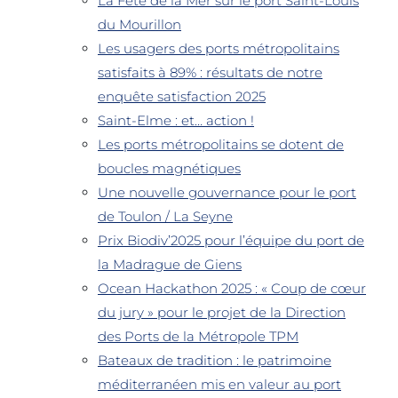
La Fête de la Mer sur le port Saint-Louis
du Mourillon
Les usagers des ports métropolitains
satisfaits à 89% : résultats de notre
enquête satisfaction 2025
Saint-Elme : et… action !
Les ports métropolitains se dotent de
boucles magnétiques
Une nouvelle gouvernance pour le port
de Toulon / La Seyne
Prix Biodiv’2025 pour l’équipe du port de
la Madrague de Giens
Ocean Hackathon 2025 : « Coup de cœur
du jury » pour le projet de la Direction
des Ports de la Métropole TPM
Bateaux de tradition : le patrimoine
méditerranéen mis en valeur au port