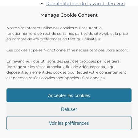
Réhabilitation du Lazaret : feu vert
de l’État
Manage Cookie Consent
Môle croisière : déclaration
d’intention
Notre site Internet utilise des cookies qui assurent le
fonctionnement correct de certaines parties du site web et la prise
Première escale pour l’Akdeniz,
en compte de vos préférences en tant qu’utilisateur.
version allongée
Ces cookies appelés "Fonctionnels" ne nécessitent pas votre accord.
Nettoyage de printemps au Levant
L’enquête publique pour le quai Lo-
En revanche, nous utilisons des services proposés par des tiers
(partage sur les réseaux sociaux, flux de vidéo, captcha,...) qui
Lo débute le 12 avril
déposent également des cookies pour lequel votre consentement
Avis favorable pour la réhabilitation
est nécessaire. Ces cookies sont appelés « Optionnels ».
des infrastructures du Lazaret
Le Jean-Nicoli dérouté
Accepter les cookies
Le port de Porquerolles, à la une
Refuser
d’un téléfilm
Catégorie :
Travaux portuaires
Voir les préférences
Porquerolles : remplacement des
travées du quai M