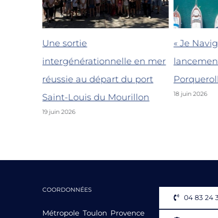
sor de la
Une sortie
« Je Navigu
éger
intergénérationnelle en mer
lancemen
réussie au départ du port
Porquerol
18 juin 2026
Saint-Louis du Mourillon
19 juin 2026
COORDONNÉES
04 83 24 
Métropole Toulon Provence