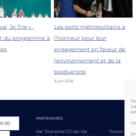
e, Je Trie » :
Les ports métropolitains à
t du programme à
l’honneur pour leur
les
engagement en faveur de
l’environnement et de la
biodiversité
9 juin 2026
No
co
pr
PARTENAIRES
30 00
Ce
Var Tourisme CCI du Var
Toulon Prov
En