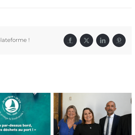
plateforme !
Facebook
X
LinkedIn
Pintere