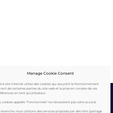
Biodiversité : rendez-vous
La posidonie : un tr
sur les ports de la Tour
Méditerranée à pro
19 juin 2026
Fondue et du Brusc pour
deux journées de
sensibilisation !
5 juin 2026
Manage Cookie Consent
tre site Internet utilise des cookies qui assurent le fonctionnement
rrect de certaines parties du site web et la prise en compte de vos
éférences en tant qu’utilisateur.
s cookies appelés "Fonctionnels" ne nécessitent pas votre accord.
ence
 revanche, nous utilisons des services proposés par des tiers (partage