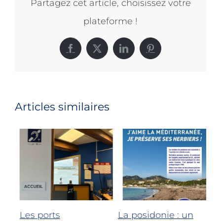
Partagez cet article, choisissez votre
plateforme !
Facebook
X
LinkedIn
Pinterest
Articles similaires
Les ports
La posidonie : un
Le