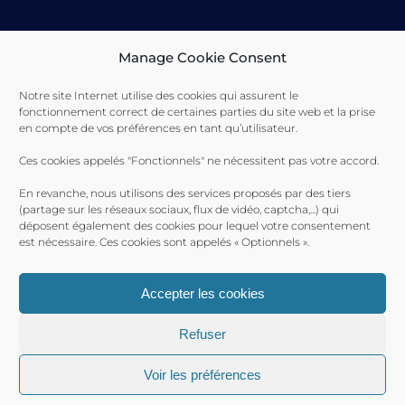
Manage Cookie Consent
Toulon Provence Méditerranée Ville de Toulon Ville de
La Seyne-sur-Mer Ville de Saint-Mandrier
Notre site Internet utilise des cookies qui assurent le
fonctionnement correct de certaines parties du site web et la prise
en compte de vos préférences en tant qu’utilisateur.
Ces cookies appelés "Fonctionnels" ne nécessitent pas votre accord.
En revanche, nous utilisons des services proposés par des tiers
(partage sur les réseaux sociaux, flux de vidéo, captcha,...) qui
déposent également des cookies pour lequel votre consentement
est nécessaire. Ces cookies sont appelés « Optionnels ».
Accepter les cookies
Refuser
Ports Toulon Provence Méditerranée 2017 © |
Plan du site
|
Mentions Légales
| Produit par le
SICTIAM
Voir les préférences