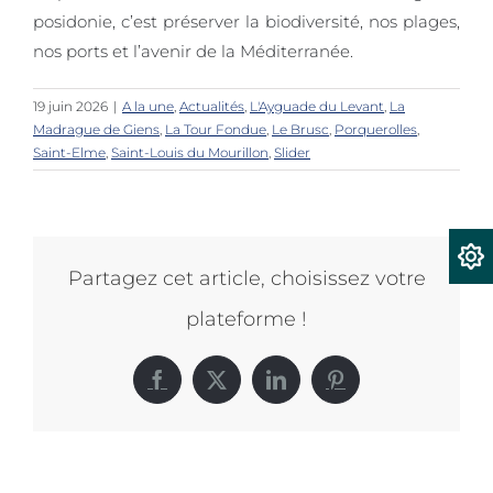
posidonie, c’est préserver la biodiversité, nos plages,
nos ports et l’avenir de la Méditerranée.
19 juin 2026
|
A la une
,
Actualités
,
L'Ayguade du Levant
,
La
Madrague de Giens
,
La Tour Fondue
,
Le Brusc
,
Porquerolles
,
Saint-Elme
,
Saint-Louis du Mourillon
,
Slider
Partagez cet article, choisissez votre
plateforme !
Facebook
X
LinkedIn
Pinterest