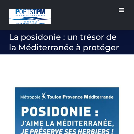
Passer
au
contenu
La posidonie : un trésor de
la Méditerranée à protéger
Voir
l'image
agrandie