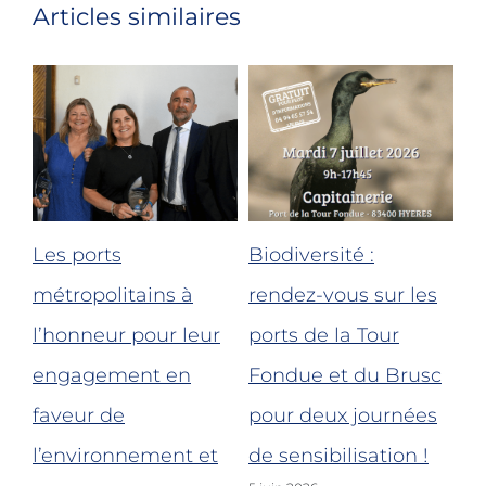
Articles similaires
ie
Les ports
Biodiversité :
Ré
métropolitains à
rendez-vous sur les
de
l’honneur pour leur
ports de la Tour
du
engagement en
Fondue et du Brusc
Po
4 j
faveur de
pour deux journées
l’environnement et
de sensibilisation !