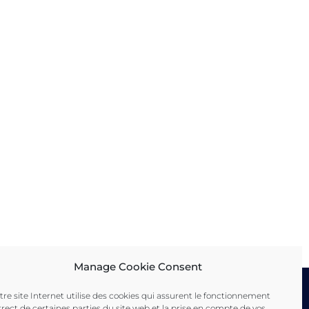
Tour Fondue : le programme
d’aménagement
Rapports d’activités
25 septembre 2020
15 mars 2022
Manage Cookie Consent
tre site Internet utilise des cookies qui assurent le fonctionnement
rrect de certaines parties du site web et la prise en compte de vos