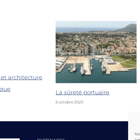
et architecture
ique
La sûreté portuaire
6 octobre 2020
No
co