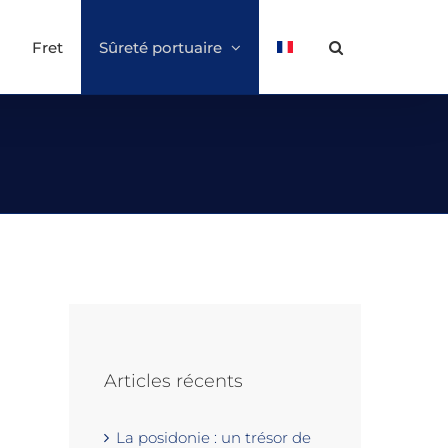
Fret
Sûreté portuaire
Articles récents
La posidonie : un trésor de