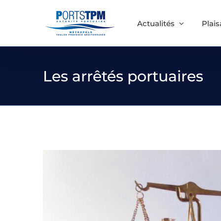
Passer
au
Actualités
Plai
contenu
Les arrêtés portuaires
Voir
l'image
agrandie