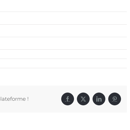
plateforme !
Facebook
X
LinkedIn
Pintere