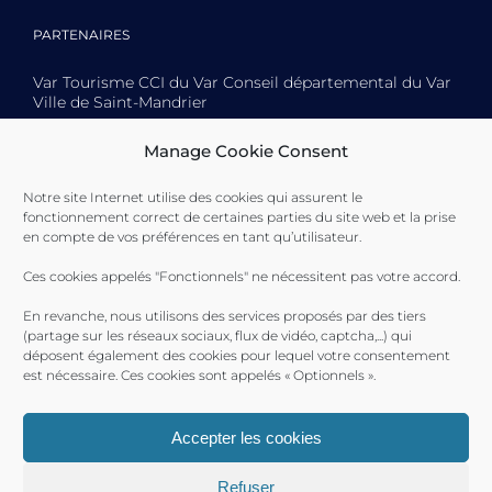
PARTENAIRES
Var Tourisme CCI du Var Conseil départemental du Var
Ville de Saint-Mandrier
Manage Cookie Consent
Notre site Internet utilise des cookies qui assurent le
fonctionnement correct de certaines parties du site web et la prise
Toulon Provence Méditerranée Ville de Toulon Ville de
en compte de vos préférences en tant qu’utilisateur.
La Seyne-sur-Mer Ville de Saint-Mandrier
Ces cookies appelés "Fonctionnels" ne nécessitent pas votre accord.
En revanche, nous utilisons des services proposés par des tiers
(partage sur les réseaux sociaux, flux de vidéo, captcha,...) qui
déposent également des cookies pour lequel votre consentement
est nécessaire. Ces cookies sont appelés « Optionnels ».
Accepter les cookies
Refuser