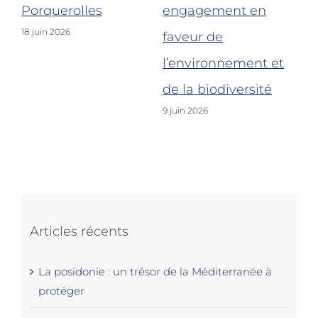
nt-
Porquerolles
engagement en
Fo
18 juin 2026
faveur de
po
l’environnement et
de
5 j
de la biodiversité
9 juin 2026
Articles récents
La posidonie : un trésor de la Méditerranée à
protéger