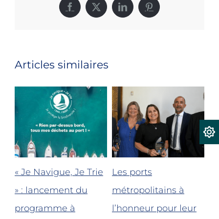
Facebook
X
LinkedIn
Pinterest
Articles similaires
« Je Navigue, Je Trie
Les ports
Bi
le
» : lancement du
métropolitains à
re
programme à
l’honneur pour leur
po