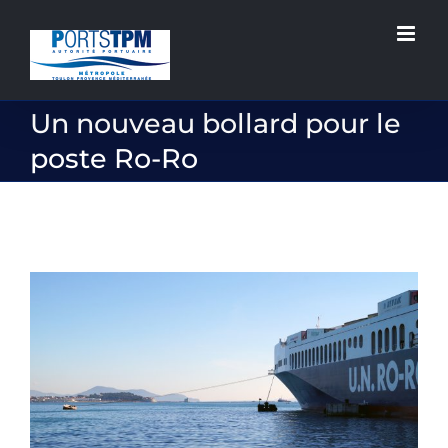
Passer
au
contenu
Un nouveau bollard pour le
poste Ro-Ro
Voir
l'image
agrandie