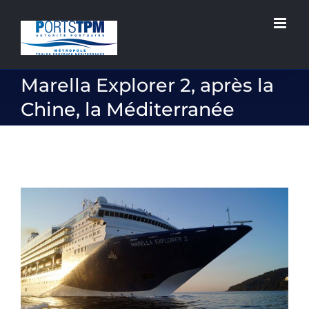
Passer
au
contenu
Marella Explorer 2, après la
Chine, la Méditerranée
Voir
l'image
agrandie