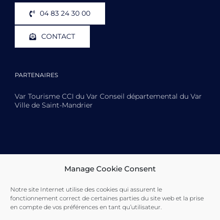
04 83 24 30 00
CONTACT
PARTENAIRES
Var Tourisme CCI du Var Conseil départemental du Var
Ville de Saint-Mandrier
Toulon Provence Méditerranée Ville de Toulon Ville de
La Seyne-sur-Mer Ville de Saint-Mandrier
Manage Cookie Consent
Notre site Internet utilise des cookies qui assurent le
fonctionnement correct de certaines parties du site web et la prise
en compte de vos préférences en tant qu’utilisateur.