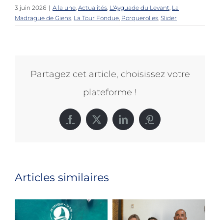
3 juin 2026
|
A la une
,
Actualités
,
L'Ayguade du Levant
,
La
Madrague de Giens
,
La Tour Fondue
,
Porquerolles
,
Slider
Partagez cet article, choisissez votre
plateforme !
Facebook
X
LinkedIn
Pinterest
Articles similaires