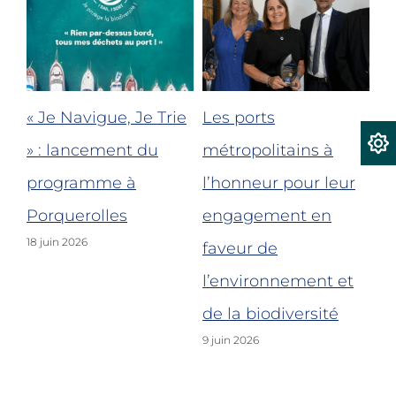
« Je Navigue, Je Trie
Les ports
Bi
le
» : lancement du
métropolitains à
re
programme à
l’honneur pour leur
po
nt-
Porquerolles
engagement en
Fo
18 juin 2026
faveur de
po
l’environnement et
de
5 j
de la biodiversité
9 juin 2026