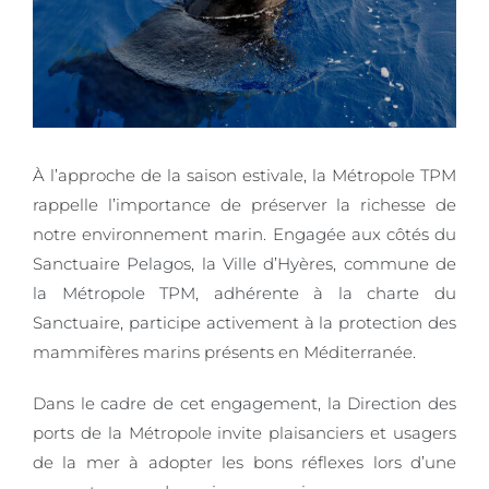
À l’approche de la saison estivale, la Métropole TPM
rappelle l’importance de préserver la richesse de
notre environnement marin. Engagée aux côtés du
Sanctuaire Pelagos, la Ville d’Hyères, commune de
la Métropole TPM, adhérente à la charte du
Sanctuaire, participe activement à la protection des
mammifères marins présents en Méditerranée.
Dans le cadre de cet engagement, la Direction des
ports de la Métropole invite plaisanciers et usagers
de la mer à adopter les bons réflexes lors d’une