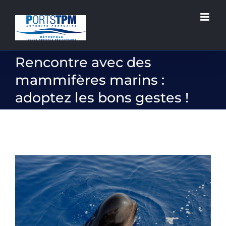
Passer
au
contenu
Rencontre avec des
mammifères marins :
adoptez les bons gestes !
Voir
l'image
agrandie