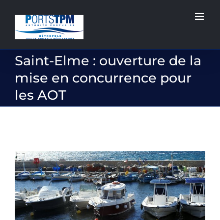
Passer
au
contenu
Saint-Elme : ouverture de la
mise en concurrence pour
les AOT
Voir
l'image
agrandie