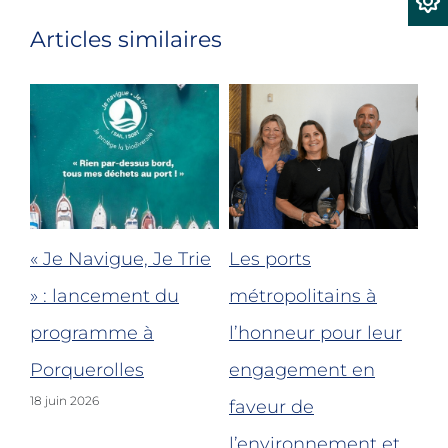
Articles similaires
« Je Navigue, Je Trie
Les ports
Bi
le
» : lancement du
métropolitains à
re
programme à
l’honneur pour leur
po
nt-
Porquerolles
engagement en
Fo
18 juin 2026
faveur de
po
l’environnement et
de