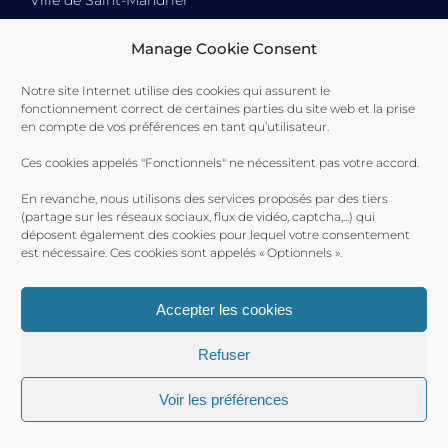
Ville de Saint-Mandrier
Manage Cookie Consent
Notre site Internet utilise des cookies qui assurent le
Toulon Provence Méditerranée Ville de Toulon Ville de
fonctionnement correct de certaines parties du site web et la prise
La Seyne-sur-Mer Ville de Saint-Mandrier
en compte de vos préférences en tant qu’utilisateur.
Ces cookies appelés "Fonctionnels" ne nécessitent pas votre accord.
En revanche, nous utilisons des services proposés par des tiers
(partage sur les réseaux sociaux, flux de vidéo, captcha,...) qui
déposent également des cookies pour lequel votre consentement
est nécessaire. Ces cookies sont appelés « Optionnels ».
Accepter les cookies
Refuser
Voir les préférences
Ports Toulon Provence Méditerranée 2017 © |
Plan du site
|
Mentions Légales
| Produit par le
SICTIAM