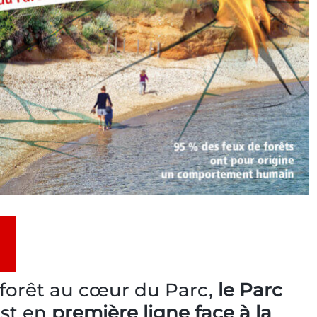
forêt au cœur du Parc,
le Parc
st en
première ligne face à la