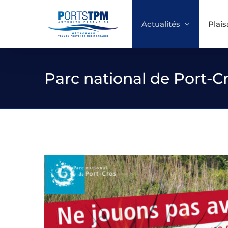
Passer
au
Actualités
Plai
contenu
Parc national de Port-C
Voir
l'image
agrandie