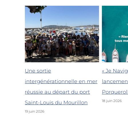
sor de la
Une sortie
« Je Navigu
éger
intergénérationnelle en mer
lancemen
réussie au départ du port
Porquerol
18 juin 2026
Saint-Louis du Mourillon
19 juin 2026