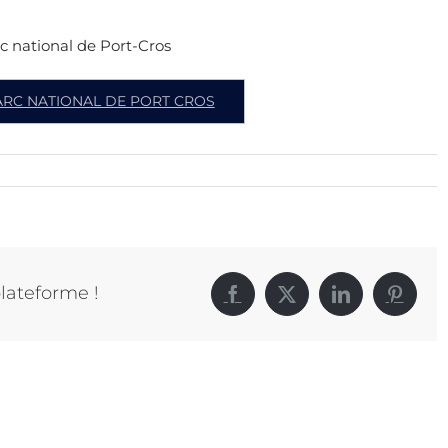
rc national de Port-Cros
PARC NATIONAL DE PORT CROS
plateforme !
Facebook
X
LinkedIn
Pintere