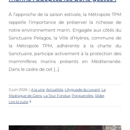
À l’approche de la saison estivale, la Métropole TPM
Rencontre avec des mammifères
rappelle l’importance de préserver la richesse de
marins : adoptez les bons gestes !
notre environnement marin. Engagée aux côtés du
Sanctuaire Pelagos, la Ville d’Hyères, commune de
la Métropole TPM, adhérente à la charte du
Sanctuaire, participe activement à la protection des
mammifères marins présents en Méditerranée.
Dans le cadre de cet [...]
3 juin 2026
|
A la une
,
Actualités
,
L'Ayguade du Levant
,
La
Madrague de Giens
,
La Tour Fondue
,
Porquerolles
,
Slider
Lire la suite