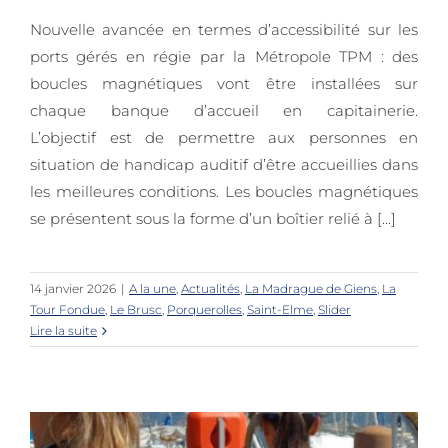
Nouvelle avancée en termes d’accessibilité sur les
Les ports métropolitains se dotent
ports gérés en régie par la Métropole TPM : des
de boucles magnétiques
boucles magnétiques vont être installées sur
chaque banque d’accueil en capitainerie.
L’objectif est de permettre aux personnes en
situation de handicap auditif d’être accueillies dans
les meilleures conditions. Les boucles magnétiques
se présentent sous la forme d’un boîtier relié à [...]
14 janvier 2026
|
A la une
,
Actualités
,
La Madrague de Giens
,
La
Tour Fondue
,
Le Brusc
,
Porquerolles
,
Saint-Elme
,
Slider
Lire la suite