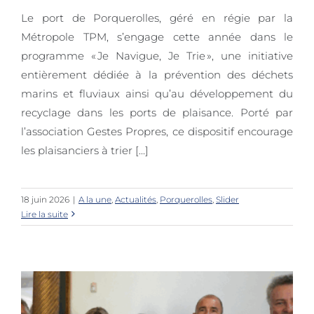
Le port de Porquerolles, géré en régie par la
« Je Navigue, Je Trie » : lancement
Métropole TPM, s’engage cette année dans le
du programme à Porquerolles
programme « Je Navigue, Je Trie », une initiative
entièrement dédiée à la prévention des déchets
marins et fluviaux ainsi qu’au développement du
recyclage dans les ports de plaisance. Porté par
l’association Gestes Propres, ce dispositif encourage
les plaisanciers à trier [...]
18 juin 2026
|
A la une
,
Actualités
,
Porquerolles
,
Slider
Lire la suite