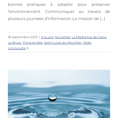
bonnes pratiques à adopter pour préserver
l’environnement. Communiquer au travers de
plusieurs journées d’information La mission de [...]
18 septembre 2025
|
A la une
,
Actualités
,
La Madrague de Giens
,
Le Brusc
,
Porquerolles
,
Saint-Louis du Mourillon
,
Slider
Lire la suite