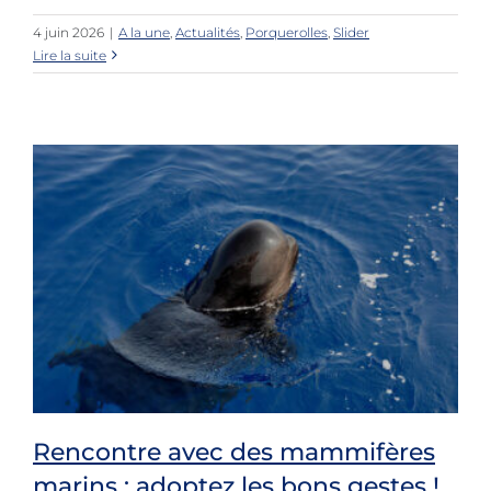
4 juin 2026
|
A la une
,
Actualités
,
Porquerolles
,
Slider
Lire la suite
Rencontre avec des mammifères
marins : adoptez les bons gestes !