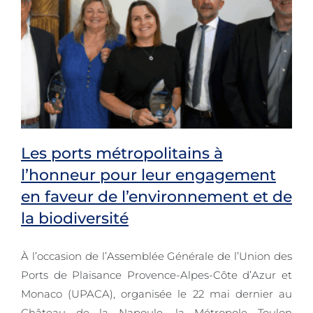
Les ports métropolitains à
l’honneur pour leur engagement
Les ports métropolitains à l’honneur
en faveur de l’environnement et de
la biodiversité
pour leur engagement en faveur de
l’environnement et de la
À l’occasion de l’Assemblée Générale de l’Union des
biodiversité
Ports de Plaisance Provence-Alpes-Côte d’Azur et
Monaco (UPACA), organisée le 22 mai dernier au
Château de la Napoule, la Métropole Toulon