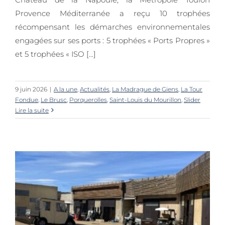
Provence Méditerranée a reçu 10 trophées
récompensant les démarches environnementales
engagées sur ses ports : 5 trophées « Ports Propres »
et 5 trophées « ISO [...]
9 juin 2026
|
A la une
,
Actualités
,
La Madrague de Giens
,
La Tour
Fondue
,
Le Brusc
,
Porquerolles
,
Saint-Louis du Mourillon
,
Slider
Lire la suite