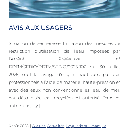
AVIS AUX USAGERS
Situation de sécheresse En raison des mesures de
restriction d’utilisation de l’eau imposées par
l’Arrêté Préfectoral n°
AVIS AUX USAGERS
DDTM/SEBIO/DDTM/SEBIO/2025-102 du 30 juillet
2025, seul le lavage d’engins nautiques par des
professionnels à l’aide de matériel haute-pression et
avec des eaux non conventionnelles (eau de mer,
eau désalinisée, eau recyclée) est autorisé. Dans les
autres cas, il y [...]
6 août 2025
|
A la une
,
Actualités
,
L'Ayguade du Levant
,
La