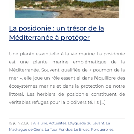
La posidonie : un trésor de la
Méditerranée à protéger
Une plante essentielle à la vie marine La posidonie
La posidonie : un trésor de la
est une plante marine emblématique de la
Méditerranée à protéger
Méditerranée. Souvent qualifiée de « poumon de la
mer », elle joue un rôle essentiel dans l'équilibre des
écosystèmes marins et dans la protection de notre
littoral. Les herbiers de posidonie constituent de
véritables refuges pour la biodiversité. Ils [...]
19 juin 2026
|
A la une
,
Actualités
,
L'Ayguade du Levant
,
La
Madrague de Giens
,
La Tour Fondue
,
Le Brusc
,
Porquerolles
,