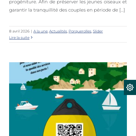
progéniture. Afin de préserver les jeunes oiseaux et
garantir la tranquillité des couples en période de [...]
8 avril 2026
|
A la une
,
Actualités
,
Porquerolles
,
Slider
Lire la suite