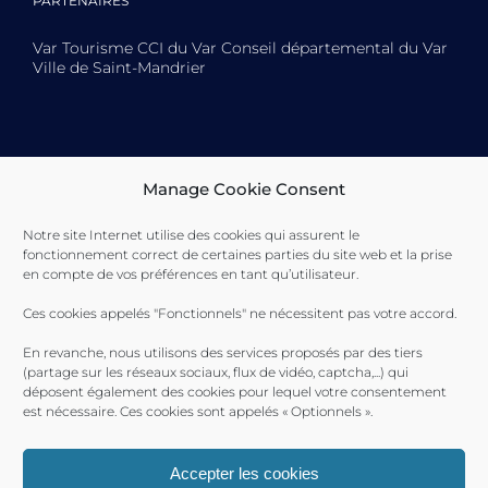
PARTENAIRES
Var Tourisme CCI du Var Conseil départemental du Var
Ville de Saint-Mandrier
Toulon Provence Méditerranée Ville de Toulon Ville de
Manage Cookie Consent
La Seyne-sur-Mer Ville de Saint-Mandrier
Notre site Internet utilise des cookies qui assurent le
fonctionnement correct de certaines parties du site web et la prise
en compte de vos préférences en tant qu’utilisateur.
Ces cookies appelés "Fonctionnels" ne nécessitent pas votre accord.
En revanche, nous utilisons des services proposés par des tiers
(partage sur les réseaux sociaux, flux de vidéo, captcha,...) qui
déposent également des cookies pour lequel votre consentement
est nécessaire. Ces cookies sont appelés « Optionnels ».
Accepter les cookies