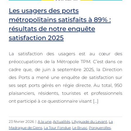
Les usagers des ports
métropolitains satisfaits à 89% :
Les usagers des ports
résultats de notre enquête
satisfaction 2025
métropolitains satisfaits à 89% :
résultats de notre enquête
La satisfaction des usagers est au cœur des
satisfaction 2025
préoccupations de la Métropole TPM. C’est dans ce
cadre que, de juin à septembre 2025, la Direction
des Ports a mené une enquête de satisfaction sur
ses sept ports gérés en régie directe. Au total, 950
plaisanciers, résidents, touristes et professionnels
ont participé à ce questionnaire visant [...]
23 février 2026
|
A la une
,
Actualités
,
L'Ayguade du Levant
,
La
Madrague de Giens
,
La Tour Fondue
,
Le Brusc
,
Porquerolles
,