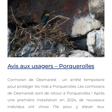
Avis aux usagers – Porquerolles
Cormoran de Desmarest : un arrêté temporaire
pour protéger les nids à Porquerolles Les cormorans
de Desmarest sont de retour à Porquerolles ! Après
Avis aux usagers – Porquerolles
une première installation en 2024, de nouveaux
individus ont choisi l’île pour y élever leur