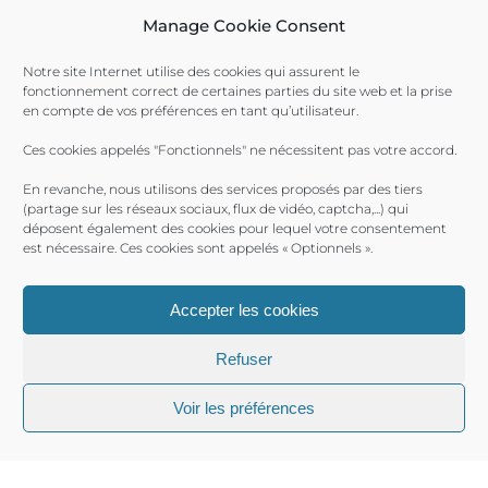
Manage Cookie Consent
Notre site Internet utilise des cookies qui assurent le
fonctionnement correct de certaines parties du site web et la prise
Toulon Provence Méditerranée Ville de Toulon Ville de
en compte de vos préférences en tant qu’utilisateur.
La Seyne-sur-Mer Ville de Saint-Mandrier
Ces cookies appelés "Fonctionnels" ne nécessitent pas votre accord.
En revanche, nous utilisons des services proposés par des tiers
(partage sur les réseaux sociaux, flux de vidéo, captcha,...) qui
déposent également des cookies pour lequel votre consentement
est nécessaire. Ces cookies sont appelés « Optionnels ».
Accepter les cookies
Refuser
Voir les préférences
Ports Toulon Provence Méditerranée 2017 © |
Plan du site
|
Mentions Légales
| Produit par le
SICTIAM