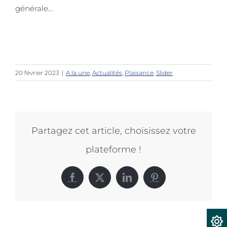
générale…
20 février 2023
|
A la une
,
Actualités
,
Plaisance
,
Slider
Partagez cet article, choisissez votre
plateforme !
Facebook
X
LinkedIn
Pinterest