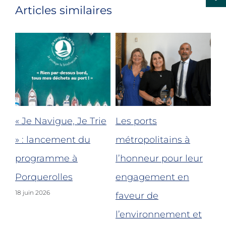
Articles similaires
« Je Navigue, Je Trie
Les ports
Bi
le
» : lancement du
métropolitains à
re
programme à
l’honneur pour leur
po
nt-
Porquerolles
engagement en
Fo
18 juin 2026
faveur de
po
l’environnement et
de