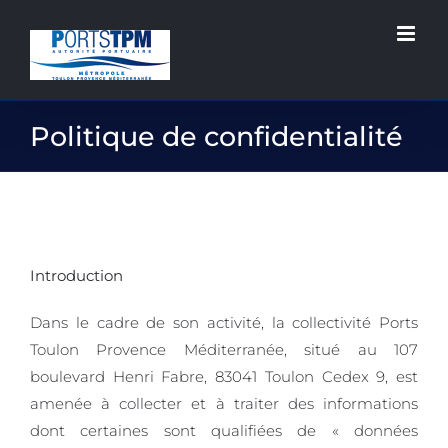
Passer
au
contenu
Politique de confidentialité
Introduction
Dans le cadre de son activité, la collectivité Ports
Toulon Provence Méditerranée, situé au 107
boulevard Henri Fabre, 83041 Toulon Cedex 9, est
amenée à collecter et à traiter des informations
dont certaines sont qualifiées de « données