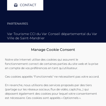
CONTACT
PARTENAIRES
Var Tourisme CCI du Var Conseil départemental du Var
Ville de Saint-Mandrier
Manage Cookie Consent
Notre site Internet utilise des cookies qui assurent le
Toulon Provence Méditerranée Ville de Toulon Ville de
fonctionnement correct de certaines parties du site web et la prise
La Seyne-sur-Mer Ville de Saint-Mandrier
en compte de vos préférences en tant qu’utilisateur.
Ces cookies appelés "Fonctionnels" ne nécessitent pas votre accord.
En revanche, nous utilisons des services proposés par des tiers
(partage sur les réseaux sociaux, flux de vidéo, captcha,...) qui
déposent également des cookies pour lequel votre consentement
est nécessaire. Ces cookies sont appelés « Optionnels ».