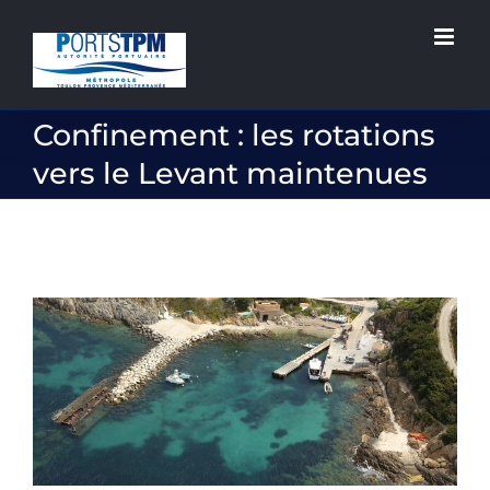
Passer
au
contenu
Confinement : les rotations
vers le Levant maintenues
Voir
l'image
agrandie