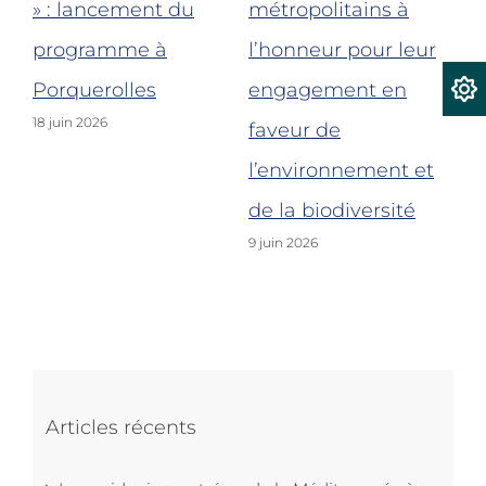
le
» : lancement du
métropolitains à
re
programme à
l’honneur pour leur
po
nt-
Porquerolles
engagement en
Fo
18 juin 2026
faveur de
po
l’environnement et
de
5 j
de la biodiversité
9 juin 2026
Articles récents