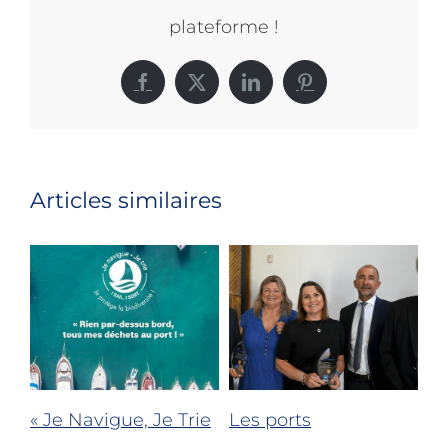
plateforme !
Facebook
X
LinkedIn
Pinterest
Articles similaires
« Je Navigue, Je Trie
Les ports
Bi