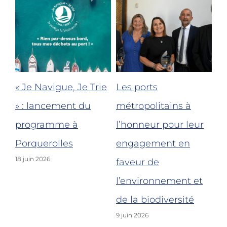
« Je Navigue, Je Trie
Les ports
Bi
le
» : lancement du
métropolitains à
re
programme à
l’honneur pour leur
po
nt-
Porquerolles
engagement en
Fo
18 juin 2026
faveur de
po
l’environnement et
de
5 j
de la biodiversité
9 juin 2026