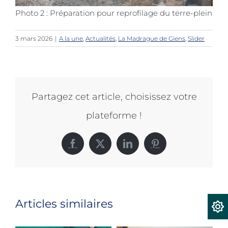
Photo 2 : Préparation pour reprofilage du terre-plein
3 mars 2026
|
A la une
,
Actualités
,
La Madrague de Giens
,
Slider
Partagez cet article, choisissez votre
plateforme !
Facebook
X
LinkedIn
Pinterest
Articles similaires