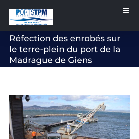
Passer
au
contenu
Réfection des enrobés sur
le terre-plein du port de la
Madrague de Giens
Voir
l'image
agrandie