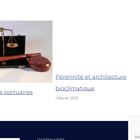
Pérennité et architecture
bioclimatique
s portuaires
1 février 2021
No
PARTENAIRES