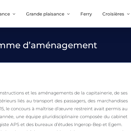
sance
Grande plaisance
Ferry
Croisières
gramme d’aménagement
structions et les aménagements de la capitainerie, de ses
érieurs liés au transport des passagers, des marchandises
15, le concours à maîtrise d’œuvre restreint avait permis au
année, une équipe pluridisciplinaire composée du cabinet
agiste APS et des bureaux d’études Ingerop-Bep et Egem.