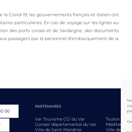
e la Covid-19, les gouvernements français et italien ont
aires particulières. En cas de voyage sur les lignes au
tion des ports corses et de Sardaigne, des documents
aux passagers par le personnel d’embarquement de la
No
co
PARTENAIRES
30 00
pr
Var Tourisme CCI du Var
Toulon Prov
Ce
Conseil départemental du Var
Méditerranée
T
Ville de Saint-Mandrier
Ville de La S