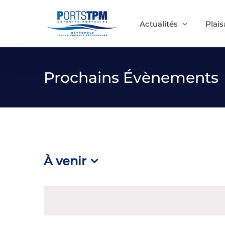
Passer
au
Actualités
Plai
contenu
Prochains Évènements
À venir
Sélectionnez
une
date.