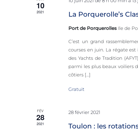
10 juin 2021 de 8 h 00 min
à
13
10
2021
La Porquerolle’s Cla
Port de Porquerolles
Ile de P
C’est un grand rassemblement
courses en juin. La régate est 
des Yachts de Tradition (AFYT
parmi les plus beaux voiliers d
côtiers [...]
Gratuit
FÉV
28 février 2021
28
2021
Toulon : les rotatio