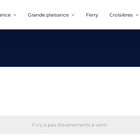
sance
Grande plaisance
Ferry
Croisières
Il n’y a pas d’évènements à venir.