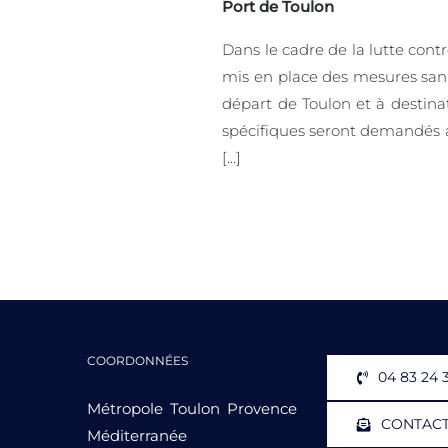
Port de Toulon
Dans le cadre de la lutte contr
mis en place des mesures sanit
départ de Toulon et à destina
spécifiques seront demandés 
[...]
COORDONNÉES
04 83 24 
Métropole Toulon Provence
CONTAC
Méditerranée