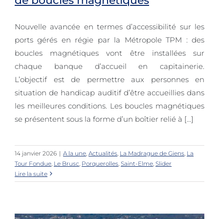
de boucles magnétiques
Nouvelle avancée en termes d’accessibilité sur les
Les ports métropolitains se dotent
ports gérés en régie par la Métropole TPM : des
de boucles magnétiques
boucles magnétiques vont être installées sur
chaque banque d’accueil en capitainerie.
L’objectif est de permettre aux personnes en
situation de handicap auditif d’être accueillies dans
les meilleures conditions. Les boucles magnétiques
se présentent sous la forme d’un boîtier relié à [...]
14 janvier 2026
|
A la une
,
Actualités
,
La Madrague de Giens
,
La
Tour Fondue
,
Le Brusc
,
Porquerolles
,
Saint-Elme
,
Slider
Lire la suite