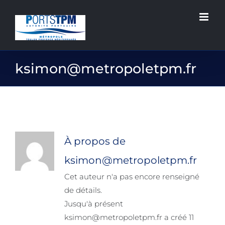
Passer
au
contenu
ksimon@metropoletpm.fr
À propos de
ksimon@metropoletpm.fr
Cet auteur n'a pas encore renseigné
de détails.
Jusqu'à présent
ksimon@metropoletpm.fr a créé 11