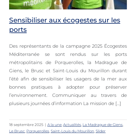
Sensibiliser aux écogestes sur les
ports
Des représentants de la campagne 2025 Écogestes
Sensibiliser aux écogestes sur les
Méditerranée se sont rendus sur les ports
ports
métropolitains de Porquerolles, la Madrague de
Giens, le Brusc et Saint-Louis du Mourillon durant
l’été afin de sensibiliser les usagers de la mer aux
bonnes pratiques à adopter pour préserver
l’environnement. Communiquer au travers de
plusieurs journées d’information La mission de [...]
18 septembre 2025
|
A la une
,
Actualités
,
La Madrague de Giens
,
Le Brusc
,
Porquerolles
,
Saint-Louis du Mourillon
,
Slider