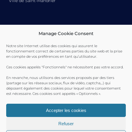
Ville de Saint-Mandrier
Toulon Provence Méditerranée Ville de Toulon Ville de
Manage Cookie Consent
La Seyne-sur-Mer Ville de Saint-Mandrier
Notre site Internet utilise des cookies qui assurent le
fonctionnement correct de certaines parties du site web et la prise
en compte de vos préférences en tant qu’utilisateur.
Ces cookies appelés "Fonctionnels" ne nécessitent pas votre accord.
En revanche, nous utilisons des services proposés par des tiers
(partage sur les réseaux sociaux, flux de vidéo, captcha,...) qui
déposent également des cookies pour lequel votre consentement
est nécessaire. Ces cookies sont appelés « Optionnels ».
Accepter les cookies
Ports Toulon Provence Méditerranée 2017 © |
Plan du site
|
Refuser
Mentions Légales
| Produit par le
SICTIAM