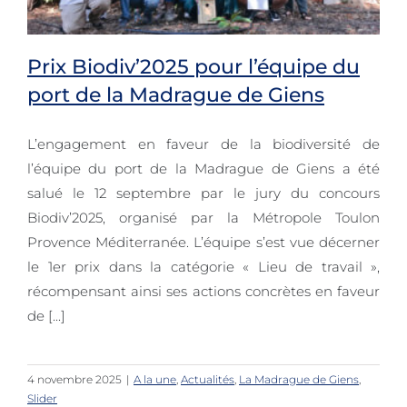
Prix Biodiv’2025 pour l’équipe du
port de la Madrague de Giens
L’engagement en faveur de la biodiversité de
Prix Biodiv’2025 pour l’équipe du
l’équipe du port de la Madrague de Giens a été
port de la Madrague de Giens
salué le 12 septembre par le jury du concours
Biodiv’2025, organisé par la Métropole Toulon
Provence Méditerranée. L’équipe s’est vue décerner
le 1er prix dans la catégorie « Lieu de travail »,
récompensant ainsi ses actions concrètes en faveur
de [...]
4 novembre 2025
|
A la une
,
Actualités
,
La Madrague de Giens
,
Slider