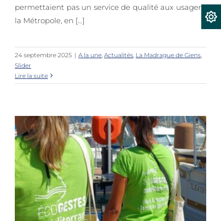
permettaient pas un service de qualité aux usagers,
la Métropole, en [...]
24 septembre 2025
|
A la une
,
Actualités
,
La Madrague de Giens
,
Slider
Lire la suite