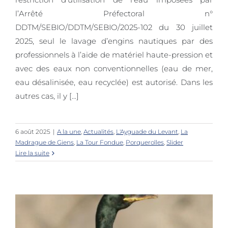
l’Arrêté Préfectoral n°
AVIS AUX USAGERS
DDTM/SEBIO/DDTM/SEBIO/2025-102 du 30 juillet
2025, seul le lavage d’engins nautiques par des
professionnels à l’aide de matériel haute-pression et
avec des eaux non conventionnelles (eau de mer,
eau désalinisée, eau recyclée) est autorisé. Dans les
autres cas, il y [...]
6 août 2025
|
A la une
,
Actualités
,
L'Ayguade du Levant
,
La
Madrague de Giens
,
La Tour Fondue
,
Porquerolles
,
Slider
Lire la suite