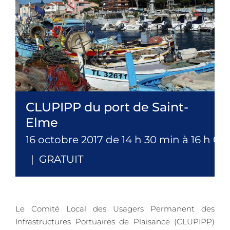
CLUPIPP du port de Saint-
Elme
16 octobre 2017 de 14 h 30 min
à
16 h 00
|
GRATUIT
Le Comité Local des Usagers Permanent des
Infrastructures Portuaires de Plaisance (CLUPIPP)