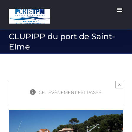
Passer
au
contenu
CLUPIPP du port de Saint-
Elme
×
CET ÉVÈNEMENT EST PASSÉ.