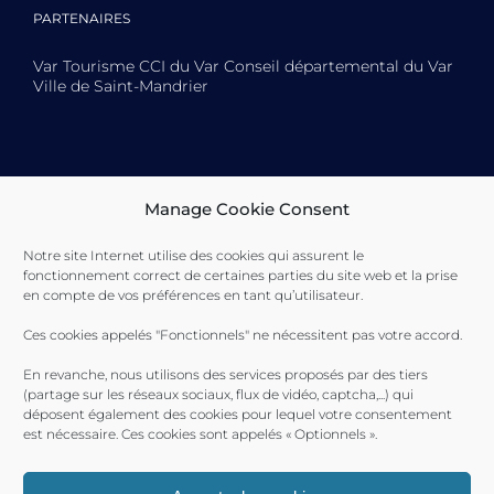
PARTENAIRES
Var Tourisme CCI du Var Conseil départemental du Var
Ville de Saint-Mandrier
Toulon Provence Méditerranée Ville de Toulon Ville de
Manage Cookie Consent
La Seyne-sur-Mer Ville de Saint-Mandrier
Notre site Internet utilise des cookies qui assurent le
fonctionnement correct de certaines parties du site web et la prise
en compte de vos préférences en tant qu’utilisateur.
Ces cookies appelés "Fonctionnels" ne nécessitent pas votre accord.
En revanche, nous utilisons des services proposés par des tiers
(partage sur les réseaux sociaux, flux de vidéo, captcha,...) qui
déposent également des cookies pour lequel votre consentement
est nécessaire. Ces cookies sont appelés « Optionnels ».