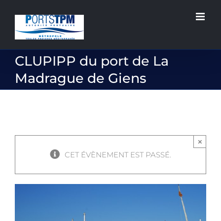
Passer
au
contenu
CLUPIPP du port de La
Madrague de Giens
×
CET ÉVÈNEMENT EST PASSÉ.