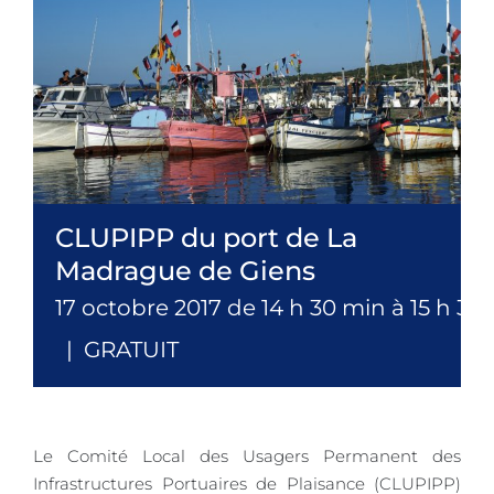
CLUPIPP du port de La
Madrague de Giens
17 octobre 2017 de 14 h 30 min
à
15 h 30
|
GRATUIT
Le Comité Local des Usagers Permanent des
Infrastructures Portuaires de Plaisance (CLUPIPP)