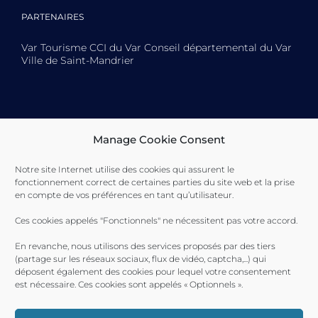
PARTENAIRES
Var Tourisme CCI du Var Conseil départemental du Var
Ville de Saint-Mandrier
Toulon Provence Méditerranée Ville de Toulon Ville de
Manage Cookie Consent
La Seyne-sur-Mer Ville de Saint-Mandrier
Notre site Internet utilise des cookies qui assurent le
fonctionnement correct de certaines parties du site web et la prise
en compte de vos préférences en tant qu’utilisateur.
Ces cookies appelés "Fonctionnels" ne nécessitent pas votre accord.
En revanche, nous utilisons des services proposés par des tiers
(partage sur les réseaux sociaux, flux de vidéo, captcha,...) qui
déposent également des cookies pour lequel votre consentement
est nécessaire. Ces cookies sont appelés « Optionnels ».