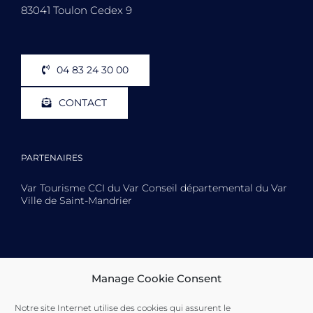
83041 Toulon Cedex 9
04 83 24 30 00
CONTACT
PARTENAIRES
Var Tourisme CCI du Var Conseil départemental du Var
Ville de Saint-Mandrier
Toulon Provence Méditerranée Ville de Toulon Ville de
Manage Cookie Consent
La Seyne-sur-Mer Ville de Saint-Mandrier
Notre site Internet utilise des cookies qui assurent le