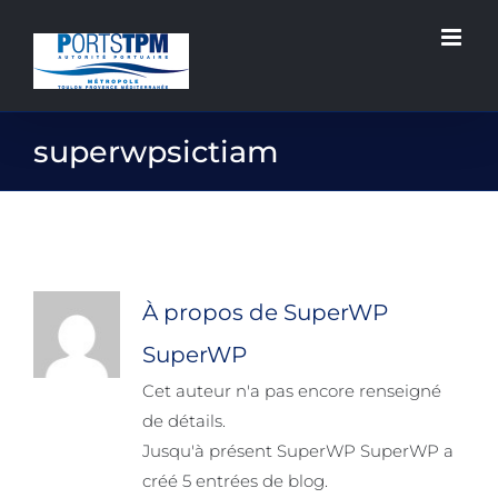
Passer
au
contenu
superwpsictiam
À propos de
SuperWP
SuperWP
Cet auteur n'a pas encore renseigné
de détails.
Jusqu'à présent SuperWP SuperWP a
créé 5 entrées de blog.