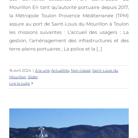
Mourillon En tant qu’autorité portuaire depuis 2017,
la Métropole Toulon Provence Méditerranée (TPM)
Saint-Louis du Mourillon
assure au port de Saint-Louis du Mourillon à Toulon
les missions suivantes : L’accueil des usagers ; La
gestion, l’aménagement des infrastructures et des
terre-pleins portuaires ; La police et la [...]
16 avril 2024
|
A la une
,
Actualités
,
Non classé
,
Saint-Louis du
Mourillon
,
Slider
Lire la suite