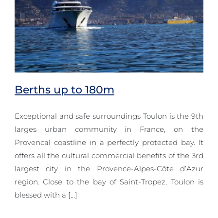
Berths up to 180m
Exceptional and safe surroundings Toulon is the 9th
larges urban community in France, on the
Provencal coastline in a perfectly protected bay. It
Berths up to 180m
offers all the cultural commercial benefits of the 3rd
largest city in the Provence-Alpes-Côte d’Azur
region. Close to the bay of Saint-Tropez, Toulon is
blessed with a [...]