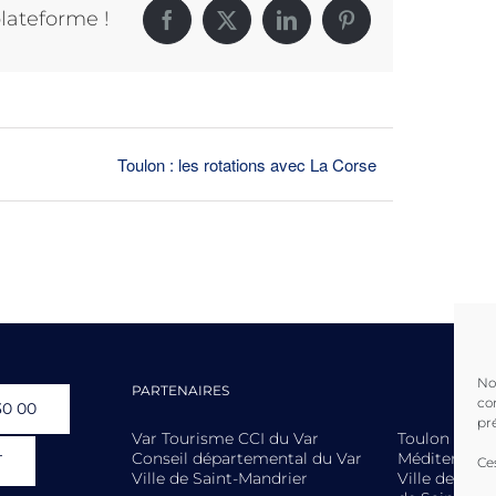
plateforme !
Facebook
X
LinkedIn
Pinterest
Toulon : les rotations avec La Corse
No
PARTENAIRES
co
30 00
pr
Var Tourisme CCI du Var
Toulon Prov
Conseil départemental du Var
Méditerranée
T
Ce
Ville de Saint-Mandrier
Ville de La S