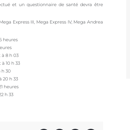
ectué et un questionnaire de santé devra être
 Mega Express III, Mega Express IV, Mega Andrea
 6 heures
heures
 à 8 h 03
 à 10 h 33
8 h 30
à 20 h 33
21 heures
22 h 33