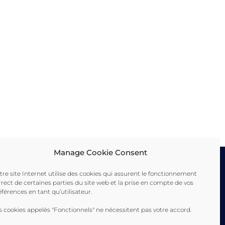
Manage Cookie Consent
tre site Internet utilise des cookies qui assurent le fonctionnement
rrect de certaines parties du site web et la prise en compte de vos
éférences en tant qu’utilisateur.
ence
 Ville de Toulon
s cookies appelés "Fonctionnels" ne nécessitent pas votre accord.
eyne-sur-Mer Ville