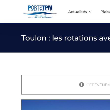
Passer
au
Actualités
Plai
contenu
Toulon : les rotations a
CET ÉVÈNEM