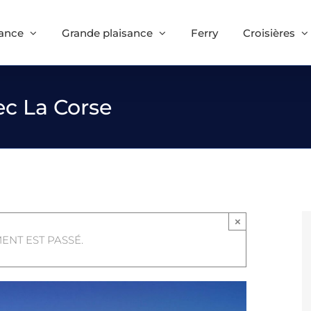
sance
Grande plaisance
Ferry
Croisières
vec La Corse
×
ENT EST PASSÉ.