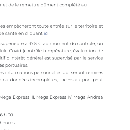
er et de le remettre dûment complété au
ités empêcheront toute entrée sur le territoire et
 de santé en cliquant
ici
.
 supérieure à 37.5°C au moment du contrôle, un
lule Covid (contrôle température, évaluation de
tif d’intérêt général est supervisé par le service
és portuaires.
 les informations personnelles qui seront remises
on ou données incomplètes, l’accès au port peut
 Mega Express III, Mega Express IV, Mega Andrea
 6 h 30
 heures