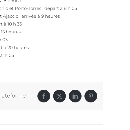
 à 8 heures
io et Porto-Torres : départ à 8 h 03
Ajaccio : arrivée à 9 heures
t à 10 h 33
 15 heures
h 03
rt à 20 heures
21 h 03
plateforme !
Facebook
X
LinkedIn
Pinterest