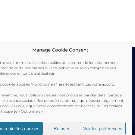
Manage Cookie Consent
tre site Internet utilise des cookies qui assurent le fonctionnement
rrect de certaines parties du site web et la prise en compte de vos
éférences en tant qu’utilisateur.
ence
 Ville de Toulon
s cookies appelés "Fonctionnels" ne nécessitent pas votre accord.
eyne-sur-Mer Ville
drier
 revanche, nous utilisons des services proposés par des tiers (partage
r les réseaux sociaux, flux de vidéo, captcha,...) qui déposent également
s cookies pour lequel votre consentement est nécessaire. Ces cookies
nt appelés « Optionnels ».
Accepter les cookies
Refuser
Voir les préférences