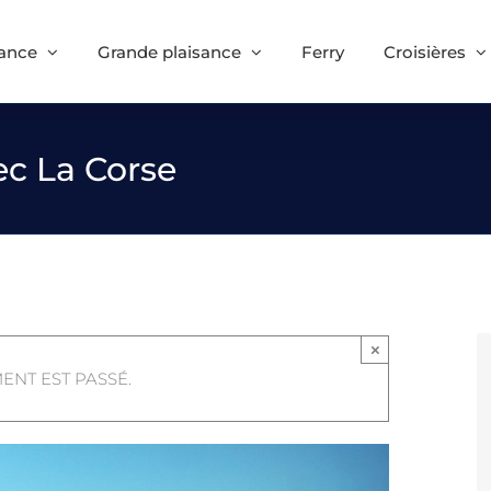
sance
Grande plaisance
Ferry
Croisières
vec La Corse
×
ENT EST PASSÉ.