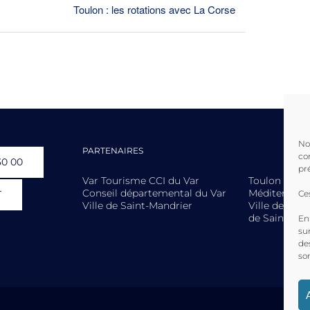
Toulon : les rotations avec La Corse
No
PARTENAIRES
co
30 00
pr
Var Tourisme CCI du Var
Toulon Prov
Conseil départemental du Var
Méditerranée
T
Ce
Ville de Saint-Mandrier
Ville de La S
de Saint-Man
En
su
de
so