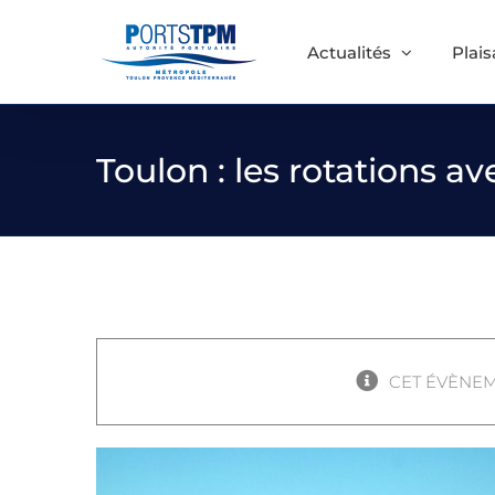
Passer
au
Actualités
Plai
contenu
Toulon : les rotations a
CET ÉVÈNEM