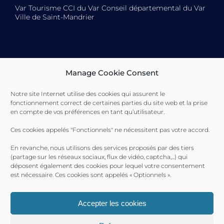
Var Tourisme CCI du Var Conseil départemental du Var
Ville de Saint-Mandrier
Toulon Provence Méditerranée Ville de Toulon Ville de
Manage Cookie Consent
La Seyne-sur-Mer Ville de Saint-Mandrier
Notre site Internet utilise des cookies qui assurent le
fonctionnement correct de certaines parties du site web et la prise
en compte de vos préférences en tant qu’utilisateur.
Ces cookies appelés "Fonctionnels" ne nécessitent pas votre accord.
En revanche, nous utilisons des services proposés par des tiers
(partage sur les réseaux sociaux, flux de vidéo, captcha,...) qui
déposent également des cookies pour lequel votre consentement
est nécessaire. Ces cookies sont appelés « Optionnels ».
Accepter les cookies
Ports Toulon Provence Méditerranée 2017 © |
Plan du site
|