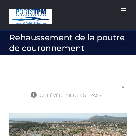
Passer
au
contenu
Rehaussement de la poutre
de couronnement
×
CET ÉVÈNEMENT EST PASSÉ.