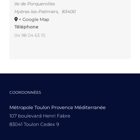
Ile de Porquerolles
Hyères-les-Palmiers
,
83400
+ Google Map
Téléphone
04 98 04 63 10
COORDONNÉES
Métropole Toulon Provence Méditerranée
107 boulevard Henri Fabre
83041 Toulon Cedex 9