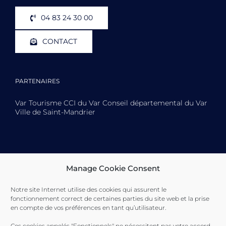
04 83 24 30 00
CONTACT
PARTENAIRES
Var Tourisme CCI du Var Conseil départemental du Var
Ville de Saint-Mandrier
Toulon Provence Méditerranée Ville de Toulon Ville de
Manage Cookie Consent
La Seyne-sur-Mer Ville de Saint-Mandrier
Notre site Internet utilise des cookies qui assurent le
fonctionnement correct de certaines parties du site web et la prise
en compte de vos préférences en tant qu’utilisateur.
Ces cookies appelés "Fonctionnels" ne nécessitent pas votre accord.