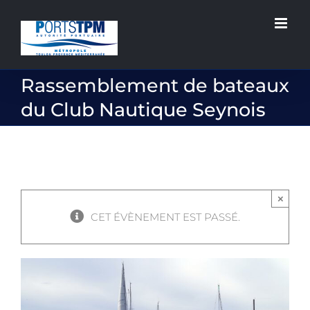
Passer
au
contenu
Rassemblement de bateaux
du Club Nautique Seynois
×
CET ÉVÈNEMENT EST PASSÉ.