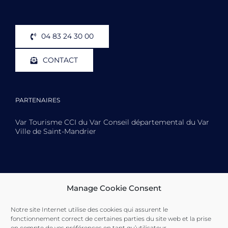
04 83 24 30 00
CONTACT
PARTENAIRES
Var Tourisme CCI du Var Conseil départemental du Var
Ville de Saint-Mandrier
Toulon Provence Méditerranée Ville de Toulon Ville de
Manage Cookie Consent
La Seyne-sur-Mer Ville de Saint-Mandrier
Notre site Internet utilise des cookies qui assurent le
fonctionnement correct de certaines parties du site web et la prise
en compte de vos préférences en tant qu’utilisateur.