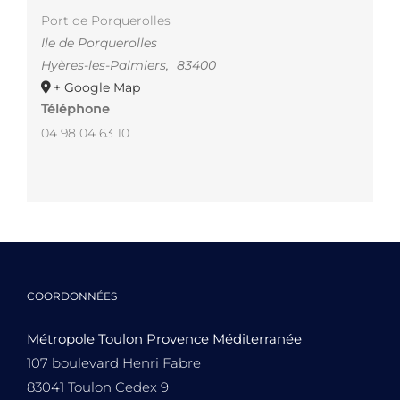
Port de Porquerolles
Ile de Porquerolles
Hyères-les-Palmiers
,
83400
+ Google Map
Téléphone
04 98 04 63 10
COORDONNÉES
Métropole Toulon Provence Méditerranée
107 boulevard Henri Fabre
83041 Toulon Cedex 9