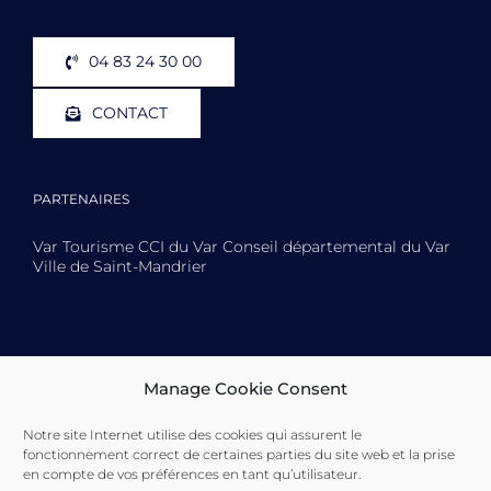
04 83 24 30 00
CONTACT
PARTENAIRES
Var Tourisme CCI du Var Conseil départemental du Var
Ville de Saint-Mandrier
Toulon Provence Méditerranée Ville de Toulon Ville de
Manage Cookie Consent
La Seyne-sur-Mer Ville de Saint-Mandrier
Notre site Internet utilise des cookies qui assurent le
fonctionnement correct de certaines parties du site web et la prise
en compte de vos préférences en tant qu’utilisateur.