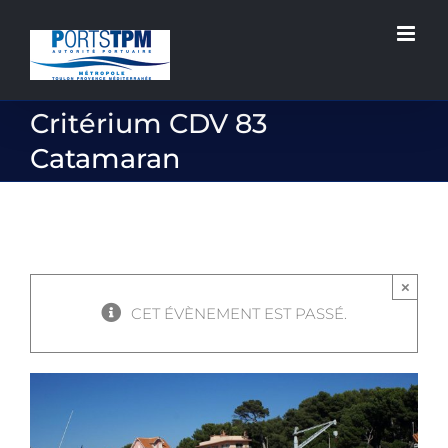
Passer
au
contenu
Critérium CDV 83
Catamaran
×
CET ÉVÈNEMENT EST PASSÉ.