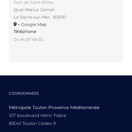
Port de Saint-Elme
Quai Marius Cerruti
La Seyne-sur-Mer
,
83500
+ Google Map
Téléphone
04 94 87 68 82
COORDONNÉES
Métropole Toulon Provence Méditerranée
107 boulevard Henri Fabre
83041 Toulon Cedex 9