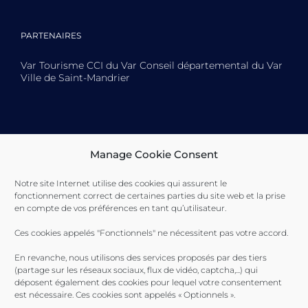
PARTENAIRES
Var Tourisme CCI du Var Conseil départemental du Var
Ville de Saint-Mandrier
Toulon Provence Méditerranée Ville de Toulon Ville de
Manage Cookie Consent
La Seyne-sur-Mer Ville de Saint-Mandrier
Notre site Internet utilise des cookies qui assurent le
fonctionnement correct de certaines parties du site web et la prise
en compte de vos préférences en tant qu’utilisateur.
Ces cookies appelés "Fonctionnels" ne nécessitent pas votre accord.
En revanche, nous utilisons des services proposés par des tiers
(partage sur les réseaux sociaux, flux de vidéo, captcha,...) qui
déposent également des cookies pour lequel votre consentement
est nécessaire. Ces cookies sont appelés « Optionnels ».