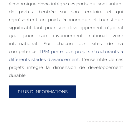
17 juin la
d’Azur et
économique devra intègre ces ports, qui sont autant
essentiel
des
dédiée à la
troisième
Monaco
de portes d’entrée sur son territoire et qui
dans
espaces
prévention
édition de
(UPACA),
représentent un poids économique et touristique
l'équilibre
privilégiés
des
la sortie
organisée
significatif tant pour son développement régional
des
pour
déchets
intergénérationnelle
le 22 mai
que pour son rayonnement national voire
écosystèmes
sensibiliser
marins et
organisée
dernier au
international. Sur chacun des sites de sa
[...]
le public à
fluviaux
par l’Union
Château
compétence,
TPM porte, des projets structurants à
la richesse
ainsi qu’au
Maritime
de la
différents stades d’avancement
. L’ensemble de ces
du
[...]
du
Napoule,
projets intègre la dimension de développement
patrimoine
Mourillon
la
durable.
naturel
(UMM),
Métropole
littoral. Cet
association
Toulon
PLUS D’INFORMATIONS
été, deux
emblématique
Provence
journées
[...]
Méditerranée
d’animation
a reçu 10
seront
trophées
NOTRE ACTUALITÉ
organisées
[...]