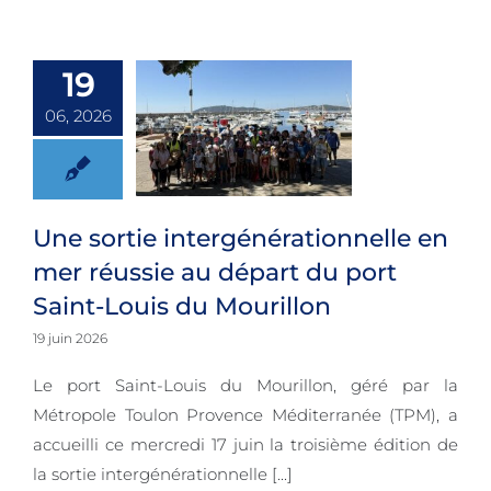
19
06, 2026
Une sortie
intergénérationnelle
Une sortie intergénérationnelle en
mer réussie au départ du port
en mer réussie
Saint-Louis du Mourillon
au départ du
19 juin 2026
port Saint-Louis
Le port Saint-Louis du Mourillon, géré par la
du Mourillon
Métropole Toulon Provence Méditerranée (TPM), a
accueilli ce mercredi 17 juin la troisième édition de
la sortie intergénérationnelle [...]