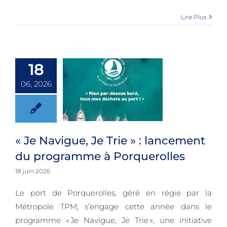
Lire Plus
18
06, 2026
« Je Navigue, Je
« Je Navigue, Je Trie » : lancement
Trie » :
du programme à Porquerolles
lancement du
18 juin 2026
programme à
Le port de Porquerolles, géré en régie par la
Porquerolles
Métropole TPM, s’engage cette année dans le
programme « Je Navigue, Je Trie », une initiative